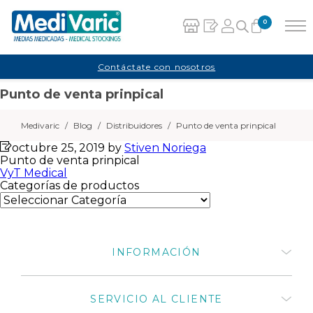
0
Carrito
Contáctate con nosotros
Punto de venta prinpical
No hay productos en el carrito.
Medivaric
/
Blog
/
Distribuidores
/
Punto de venta prinpical
octubre 25, 2019
by
Stiven Noriega
Punto de venta prinpical
Navegación
VyT Medical
Categorías de productos
de
entradas
INFORMACIÓN
Quiénes somos
SERVICIO AL CLIENTE
¿Cómo comprar productos