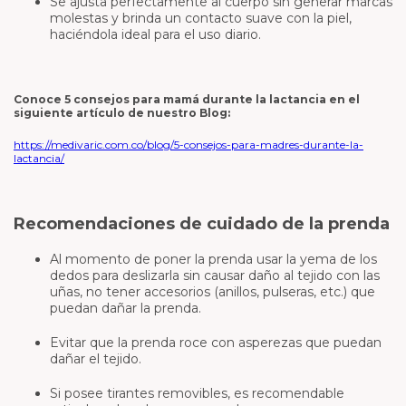
Se ajusta perfectamente al cuerpo sin generar marcas
molestas y brinda un contacto suave con la piel,
haciéndola ideal para el uso diario.
Conoce 5 consejos para mamá durante la lactancia en el
siguiente artículo de nuestro Blog:
https://medivaric.com.co/blog/5-consejos-para-madres-durante-la-
lactancia/
Recomendaciones de cuidado de la prenda
Al momento de poner la prenda usar la yema de los
dedos para deslizarla sin causar daño al tejido con las
uñas, no tener accesorios (anillos, pulseras, etc.) que
puedan dañar la prenda.
Evitar que la prenda roce con asperezas que puedan
dañar el tejido.
Si posee tirantes removibles, es recomendable