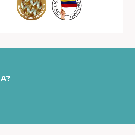
das para mantener una mejor postura.
RA?