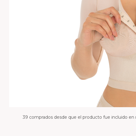
diario y running e
Medias de compresión con
Cobre
cremallera
Patrocinador: La c
Medias de compresión con
pacifico
hilado de cobre
Calzador para medias de
compresión
Crema Corporal Para Piernas
39 comprados desde que el producto fue incluido en 