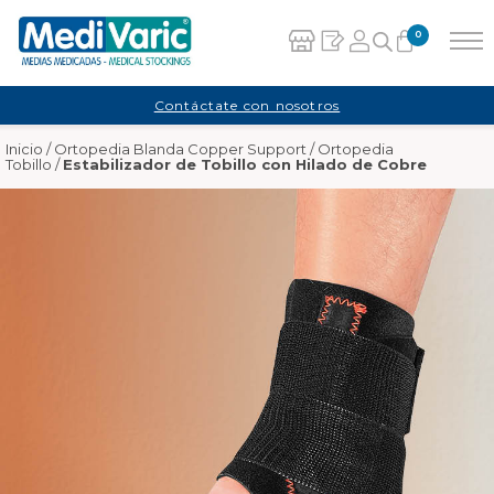
0
Carrito
Contáctate con nosotros
Inicio
/
Ortopedia Blanda Copper Support
/
Ortopedia
No hay productos en el carrito.
Tobillo
/
Estabilizador de Tobillo con Hilado de Cobre