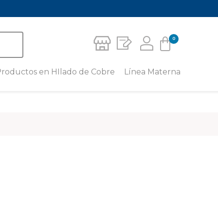
0
Carrito
roductos en HIlado de Cobre
Línea Materna
Crema Corporal Para Piernas
Leggins Materno con Hilado de
No hay productos en el carrito.
Cobre
Medias de Compresión
Deportiva
Camiseta para Lactancia con
Hilado de Cobre
Media para pie sensible – unisex
caña baja
Camisilla Tirantes Materna con
Hilado de Cobre
Media para pie sensible – unisex
al tobillo
Short Materno con Hilado de
Cobre
Calcetín Miracle Socks
Faja Mentonera