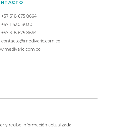
ONTACTO
Top Brasier Regenerador
+57 318 675 8664
Antifaz Regenerador Contorno
de Ojos
+57 1 430 3030
+57 318 675 8664
Funda de Almohada
Regeneradora
contacto@medivaric.com.co
w.medivaric.com.co
Tapabocas Antifluidos Copper
Mask
Tapabocas Soft Copper Mask
er y recibe información actualizada