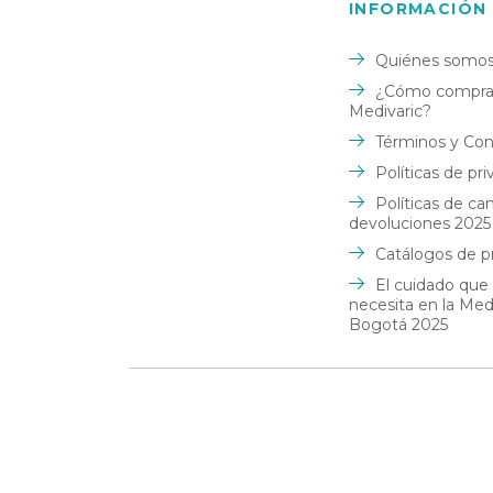
INFORMACIÓN
diario y running e
Medias de compresión con
Cobre
cremallera
Quiénes somo
Patrocinador: La c
Medias de compresión con
¿Cómo comprar
pacifico
hilado de cobre
Medivaric?
Términos y Con
Calzador para medias de
compresión
Políticas de pr
Políticas de ca
Crema Corporal Para Piernas
devoluciones 2025
Catálogos de p
El cuidado que
necesita en la Me
Bogotá 2025