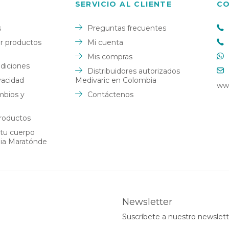
Brace de Rodilla con
SERVICIO AL CLIENTE
C
n Hilado con
Brasier Postquirúrgico
Articulación Libre
Ajustable con Mangas
s
Preguntas frecuentes
Tobillera Cerrada con Bandas
arrera del
Top Brasier Regenerador
en Espiral
 productos
Mi cuenta
Mis compras
Banda Estabilizadora de Busto
Tobillera Abierta Universal
diciones
Distribuidores autorizados
Faja Postquirúrgica ajustable
Estabilizador de Tobillo
ivacidad
Medivaric en Colombia
ww
con tirantas con Hilado de
mbios y
Contáctenos
Cobre
Soporte para la fascitis plantar
Faja Postquirúrgica
roductos
Bidireccional ajustable con
 tu cuerpo
tirantes
dia Maratónde
Tabla postquirúrgica con
Hilado de Cobre
Faja Mentonera con Hilado de
Cobre
Newsletter
Suscríbete a nuestro newslett