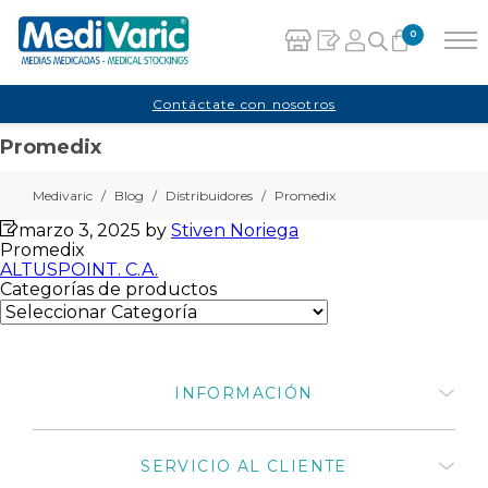
0
Carrito
Contáctate con nosotros
Promedix
No hay productos en el carrito.
Medivaric
/
Blog
/
Distribuidores
/
Promedix
marzo 3, 2025
by
Stiven Noriega
Promedix
Navegación
ALTUSPOINT. C.A.
Categorías de productos
de
entradas
INFORMACIÓN
Quiénes somos
SERVICIO AL CLIENTE
¿Cómo comprar productos