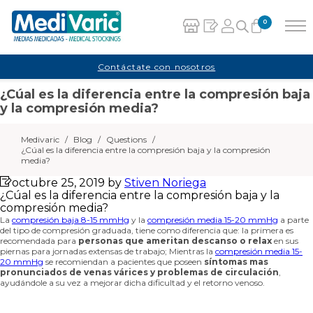
0
Carrito
Contáctate con nosotros
¿Cúal es la diferencia entre la compresión baja
No hay productos en el carrito.
y la compresión media?
Medivaric
/
Blog
/
Questions
/
¿Cúal es la diferencia entre la compresión baja y la compresión
media?
octubre 25, 2019
by
Stiven Noriega
¿Cúal es la diferencia entre la compresión baja y la
compresión media?
La
compresión baja 8-15 mmHg
y la
compresión media 15-20 mmHg
a parte
del tipo de compresión graduada, tiene como diferencia que: la primera es
recomendada para
personas que ameritan descanso o relax
en sus
piernas para jornadas extensas de trabajo; Mientras la
compresión media 15-
20 mmHg
se recomiendan a pacientes que poseen
síntomas mas
pronunciados de venas várices y problemas de circulación
,
ayudándole a su vez a mejorar dicha dificultad y el retorno venoso.