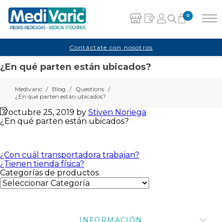
0
Carrito
Contáctate con nosotros
¿En qué parten están ubicados?
No hay productos en el carrito.
Medivaric
/
Blog
/
Questions
/
¿En qué parten están ubicados?
octubre 25, 2019
by
Stiven Noriega
¿En qué parten están ubicados?
Navegación
¿Con cuál transportadora trabajan?
¿Tienen tienda física?
de
Categorías de productos
entradas
INFORMACIÓN