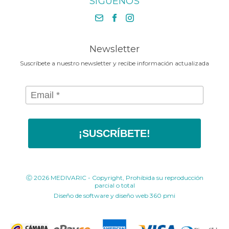
SÍGUENOS
El cuidado que tu cuerpo
+57 1 430 3030
Contáctenos
necesita en la Media Maratónde
+57 318 675 8664
Bogotá 2025
contacto@medivaric.com.co
www.medivaric.com.co
Newsletter
Suscríbete a nuestro newsletter y recibe información actualizada
¡SUSCRÍBETE!
Ⓒ 2026 MEDIVARIC - Copyright, Prohibida su reproducción
parcial o total
Diseño de software y diseño web
360 pmi