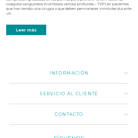
coágulos sanguíneos (trombosis venosa profunda – TVP) en pacientes
que han tenido una cirugía o que deben permanecer inmóviles durante
un…
Leer más
INFORMACIÓN
Quiénes somos
SERVICIO AL CLIENTE
¿Cómo comprar productos
Medivaric?
Términos y Condiciones
Preguntas frecuentes
CONTACTO
Políticas de privacidad
Mi cuenta
Políticas de cambios y
Mis compras
devoluciones 2025
Distribuidores autorizados
Catálogos de productos
+57 318 675 8664
Medivaric en Colombia