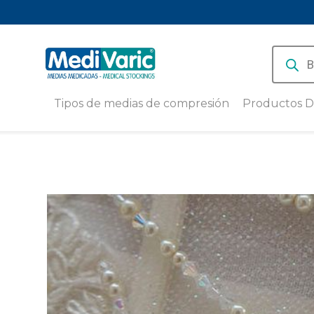
Produc
search
Tipos de medias de compresión
Productos D
Medias de compresión baja 8-15
Medias de Compre
mmHg
Deportiva con Hil
Medivaric 18-23
Medias de compresión media
15-20 mmHg
Pantorrillera de 
deportiva Unisex
Medias de compresión alta (20-
30 mmHg)
Medias de Compre
Deportiva Calcetí
Medias de Compresión
Antiembólicas
PACK X 3 | Calcet
diario y running e
Cobre
Medias de compresión
Deportivas
PACK X 3 | Tobille