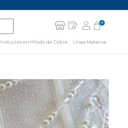
0
Carrito
roductos en HIlado de Cobre
Línea Materna
Crema Corporal Para Piernas
Leggins Materno con Hilado de
No hay productos en el carrito.
Cobre
Medias de Compresión
Deportiva
Camiseta para Lactancia con
Hilado de Cobre
Media para pie sensible – unisex
caña baja
Camisilla Tirantes Materna con
Hilado de Cobre
Media para pie sensible – unisex
al tobillo
Short Materno con Hilado de
Cobre
Calcetín Miracle Socks
Faja Mentonera