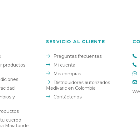
SERVICIO AL CLIENTE
C
s
Preguntas frecuentes
 productos
Mi cuenta
Mis compras
diciones
Distribuidores autorizados
ivacidad
Medivaric en Colombia
ww
mbios y
Contáctenos
roductos
 tu cuerpo
dia Maratónde