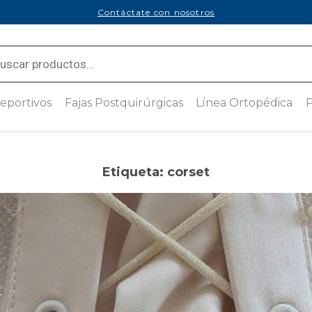
Contáctate con nosotros
ts
eportivos
Fajas Postquirúrgicas
Línea Ortopédica
P
sión
Tecnología Seamless
Soporte de Codo
ado de Cobre
 mmHg
Faja Postquirúrgica con
Brace de Muñeca
cremallera lateral
Etiqueta:
corset
compresión
Anillo Subrotuliano
Faja Postquirúrgica con
Cremallera Frontal
Rodillera Abierta con Refuerzo
sión
Rotuliano
n Medivaric
Faja Postquirúrgica Ajustable
Estabilizador de Rodilla
a de uso
Faja Postquirúrgica Strapless
n Hilado con
Rodillera Cerrada con Bandas
Brasier Postquirúrgico
en Espiral
Ajustable
ra de uso