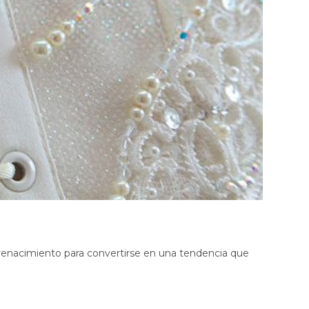
Top Brasier Regenerador
Antifaz Regenerador Contorno
de Ojos
Funda de Almohada
Regeneradora
Tapabocas Antifluidos Copper
Mask
Tapabocas Soft Copper Mask
 renacimiento para convertirse en una tendencia que