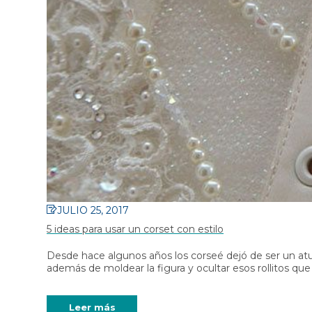
diario y running e
Medias de compresión con
Cobre
cremallera
Patrocinador: La c
Medias de compresión con
pacifico
hilado de cobre
Calzador para medias de
compresión
Crema Corporal Para Piernas
JULIO 25, 2017
5 ideas para usar un corset con estilo
Desde hace algunos años los corseé dejó de ser un atu
además de moldear la figura y ocultar esos rollitos qu
Leer más