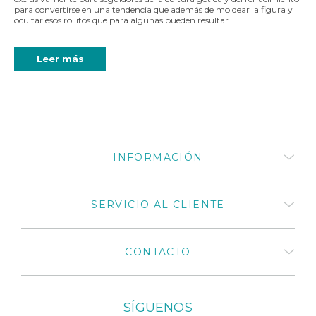
para convertirse en una tendencia que además de moldear la figura y
ocultar esos rollitos que para algunas pueden resultar…
Leer más
INFORMACIÓN
Quiénes somos
SERVICIO AL CLIENTE
¿Cómo comprar productos
Medivaric?
Términos y Condiciones
Preguntas frecuentes
CONTACTO
Políticas de privacidad
Mi cuenta
Políticas de cambios y
Mis compras
devoluciones 2025
Distribuidores autorizados
Catálogos de productos
+57 318 675 8664
Medivaric en Colombia
SÍGUENOS
El cuidado que tu cuerpo
+57 1 430 3030
Contáctenos