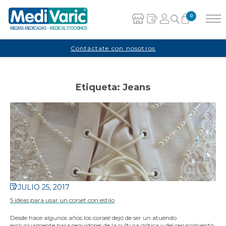
0
Carrito
Contáctate con nosotros
No hay productos en el carrito.
Etiqueta:
Jeans
JULIO 25, 2017
5 ideas para usar un corset con estilo
Desde hace algunos años los corseé dejó de ser un atuendo
exclusivamente para seguidores de la cultura gótica y del renacimiento