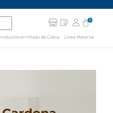
0
Carrito
roductos en HIlado de Cobre
Línea Materna
Crema Corporal Para Piernas
Leggins Materno con Hilado de
No hay productos en el carrito.
Cobre
Medias de Compresión
Deportiva
Camiseta para Lactancia con
Hilado de Cobre
Media para pie sensible – unisex
caña baja
Camisilla Tirantes Materna con
Hilado de Cobre
Media para pie sensible – unisex
al tobillo
Short Materno con Hilado de
Cobre
Calcetín Miracle Socks
Faja Mentonera