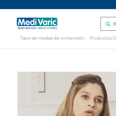
Produc
search
Tipos de medias de compresión
Productos D
Medias de compresión baja 8-15
Medias de Compre
mmHg
Deportiva con Hil
Medivaric 18-23
Medias de compresión media
15-20 mmHg
Pantorrillera de 
deportiva Unisex
Medias de compresión alta (20-
30 mmHg)
Medias de Compre
Deportiva Calcetí
Medias de Compresión
Antiembólicas
PACK X 3 | Calcet
diario y running e
Cobre
Medias de compresión
Deportivas
PACK X 3 | Tobille