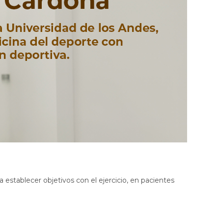
Top Brasier Regenerador
Antifaz Regenerador Contorno
de Ojos
Funda de Almohada
Regeneradora
Tapabocas Antifluidos Copper
Mask
Tapabocas Soft Copper Mask
establecer objetivos con el ejercicio, en pacientes