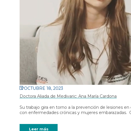
diario y running e
Medias de compresión con
Cobre
cremallera
Patrocinador: La c
Medias de compresión con
pacifico
hilado de cobre
Calzador para medias de
compresión
Crema Corporal Para Piernas
OCTUBRE 18, 2023
Doctora Aliada de Medivaric: Ana María Cardona
Su trabajo gira en torno a la prevención de lesiones e
con enfermedades crónicas y mujeres embarazadas. Qu
Leer más