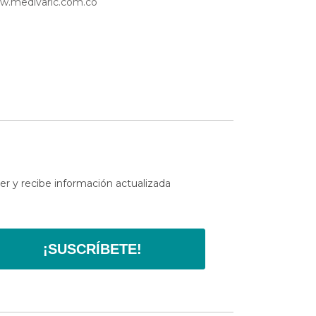
w.medivaric.com.co
er y recibe información actualizada
¡SUSCRÍBETE!