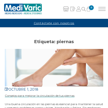
0
Carrito
Contáctate con nosotros
No hay productos en el carrito.
Etiqueta:
piernas
OCTUBRE 1, 2018
Consejos para mejorar la circulación de tus piernas
Una buena circulación en las piernas es esencial para mantener la salud
y prevenir problemas como várices, hinchazón y fatiga. Sin embargo,