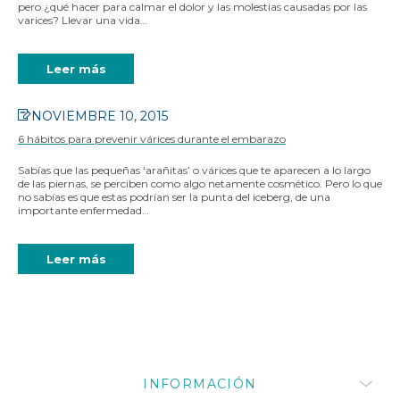
pero ¿qué hacer para calmar el dolor y las molestias causadas por las
varices? Llevar una vida…
Leer más
NOVIEMBRE 10, 2015
6 hábitos para prevenir várices durante el embarazo
Sabías que las pequeñas ‘arañitas’ o várices que te aparecen a lo largo
de las piernas, se perciben como algo netamente cosmético. Pero lo que
no sabías es que estas podrían ser la punta del iceberg, de una
importante enfermedad…
Leer más
INFORMACIÓN