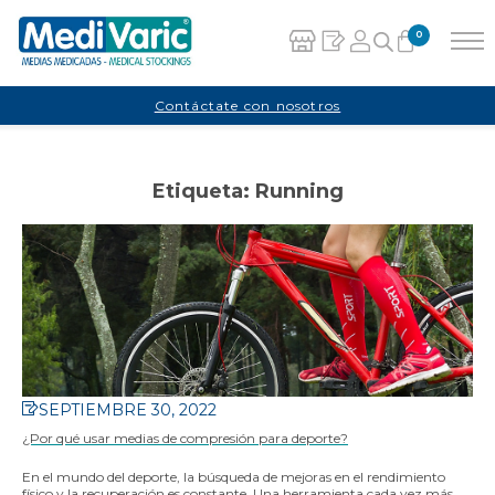
0
Carrito
Contáctate con nosotros
No hay productos en el carrito.
Etiqueta:
Running
SEPTIEMBRE 30, 2022
¿Por qué usar medias de compresión para deporte?
En el mundo del deporte, la búsqueda de mejoras en el rendimiento
físico y la recuperación es constante. Una herramienta cada vez más