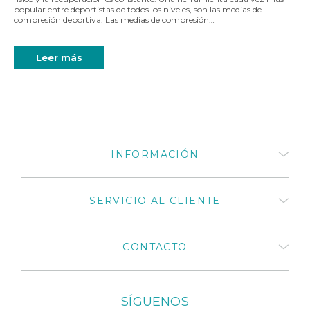
popular entre deportistas de todos los niveles, son las medias de
compresión deportiva. Las medias de compresión…
Leer más
INFORMACIÓN
Quiénes somos
SERVICIO AL CLIENTE
¿Cómo comprar productos
Medivaric?
Términos y Condiciones
Preguntas frecuentes
CONTACTO
Políticas de privacidad
Mi cuenta
Políticas de cambios y
Mis compras
devoluciones 2025
Distribuidores autorizados
Catálogos de productos
+57 318 675 8664
Medivaric en Colombia
SÍGUENOS
El cuidado que tu cuerpo
+57 1 430 3030
Contáctenos