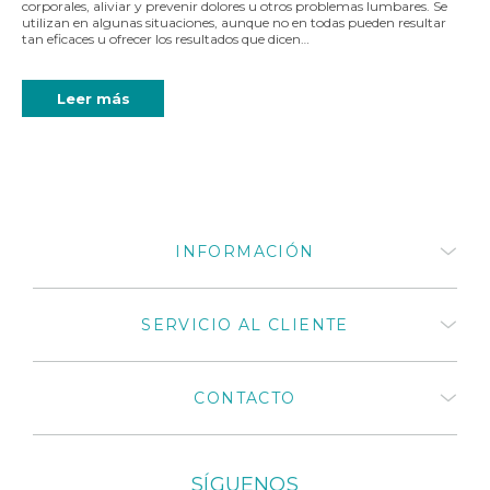
corporales, aliviar y prevenir dolores u otros problemas lumbares. Se
utilizan en algunas situaciones, aunque no en todas pueden resultar
tan eficaces u ofrecer los resultados que dicen…
Leer más
INFORMACIÓN
Quiénes somos
SERVICIO AL CLIENTE
¿Cómo comprar productos
Medivaric?
Términos y Condiciones
Preguntas frecuentes
CONTACTO
Políticas de privacidad
Mi cuenta
Políticas de cambios y
Mis compras
devoluciones 2025
Distribuidores autorizados
Catálogos de productos
+57 318 675 8664
Medivaric en Colombia
SÍGUENOS
El cuidado que tu cuerpo
+57 1 430 3030