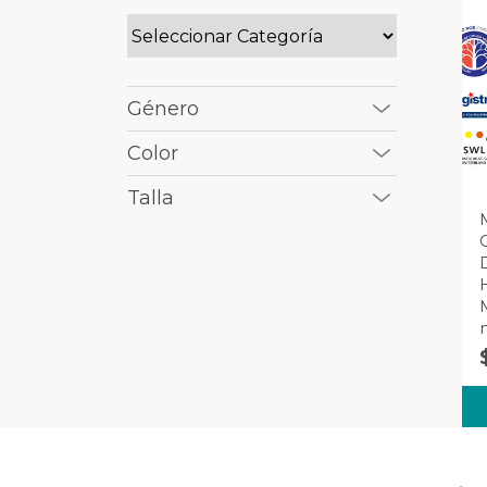
diario y running e
Medias de compresión con
Cobre
cremallera
Patrocinador: La c
Medias de compresión con
pacifico
hilado de cobre
Género
Calzador para medias de
Hombre
(18)
Color
compresión
Mujer
(46)
Azul
(10)
Talla
Crema Corporal Para Piernas
Unisex
(13)
Azul - Barcos
(1)
2XL/3XL
(8)
Beige
(40)
XXXL
(1)
Beige-opaco
(3)
34
(3)
Blanco
(9)
36
(3)
Cafe
(6)
38
(3)
Fucsia
(1)
40
(3)
Fucsia + Negro
(1)
42
(3)
Gris
(2)