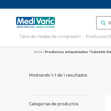
Produc
search
Tipos de medias de compresión
Productos D
Medias de compresión baja 8-15
Medias de Compre
mmHg
Deportiva con Hil
Inicio
/
Productos etiquetados “Calcetín D
Medivaric 18-23
Medias de compresión media
15-20 mmHg
Pantorrillera de 
deportiva Unisex
Medias de compresión alta (20-
Mostrando 1–1 de 1 resultados
30 mmHg)
Medias de Compre
Deportiva Calcetí
Medias de Compresión
Antiembólicas
PACK X 3 | Calcet
diario y running e
Cobre
Medias de compresión
Categorías de productos
Deportivas
PACK X 3 | Tobille