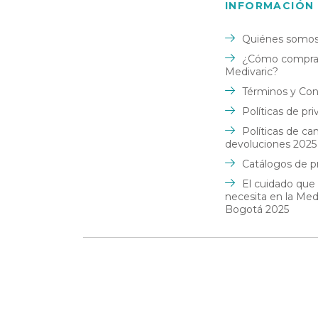
44
(3)
INFORMACIÓN
Mariposa - Edición limitada
(1)
M/L
(1)
Quiénes somo
Natural
(2)
XL/XXL
(1)
¿Cómo comprar
Negro
(52)
Medivaric?
XS/S
(1)
Términos y Con
Negro - Carros
(1)
L/XL
(17)
Políticas de pr
Negro Verde
(1)
XS
(10)
Políticas de ca
NEGRO-AZUL
(1)
devoluciones 2025
S
(46)
Catálogos de p
NEGRO-GRIS
(1)
M
(48)
El cuidado que
NEGRO-ROJO
(1)
L
necesita en la Me
(46)
Bogotá 2025
NEGRO-VERDE
(1)
XL
(46)
Piel
(2)
S/M
(18)
Rojo
(2)
Única
(8)
Rojo Oscuro
(1)
XXL
(13)
Sahara
(10)