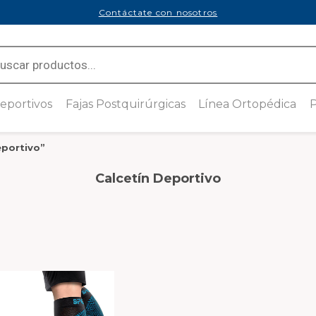
Contáctate con nosotros
ts
eportivos
Fajas Postquirúrgicas
Línea Ortopédica
P
sión
Tecnología Seamless
Soporte de Codo
ado de Cobre
eportivo”
 mmHg
Faja Postquirúrgica con
Brace de Muñeca
cremallera lateral
Calcetín Deportivo
compresión
Anillo Subrotuliano
Faja Postquirúrgica con
Cremallera Frontal
Rodillera Abierta con Refuerzo
sión
Rotuliano
n Medivaric
Faja Postquirúrgica Ajustable
Estabilizador de Rodilla
a de uso
Faja Postquirúrgica Strapless
n Hilado con
Rodillera Cerrada con Bandas
Brasier Postquirúrgico
en Espiral
Ajustable
ra de uso