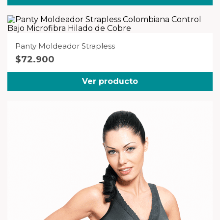
Pack: Blanco + Negro + Azul
(1)
Panty Moldeador Strapless
$
72.900
Ver producto