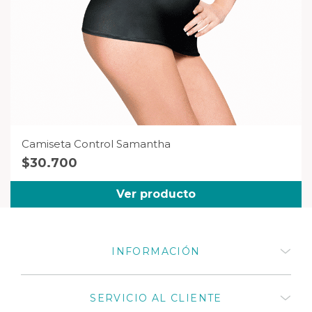
Camiseta Control Samantha
$
30.700
Ver producto
INFORMACIÓN
Quiénes somos
SERVICIO AL CLIENTE
¿Cómo comprar productos