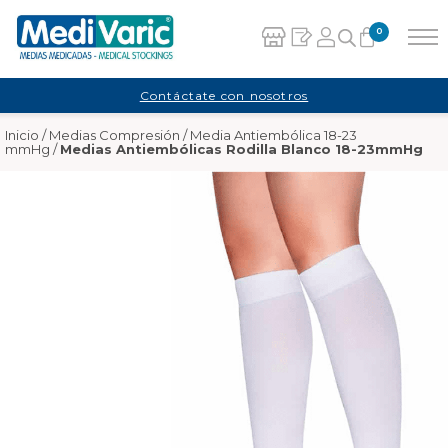
0
Carrito
Contáctate con nosotros
Inicio
/
Medias Compresión
/
Media Antiembólica 18-23
No hay productos en el carrito.
mmHg
/
Medias Antiembólicas Rodilla Blanco 18-23mmHg