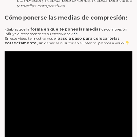
compresión, medias para la varice, medias para varice
y medias compresivas.
Cómo ponerse las medias de compresión:
¿Sabías que la
forma en que te pones las medias
de compresión
influye directamente en su efectividad?
En este video te mostramos el
paso a paso para colocártelas
correctamente,
sin dañarlas ni sufrir en el intento. ¡Vamos a verlo!