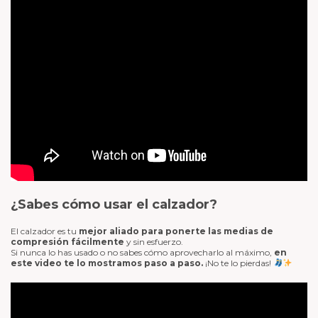
¿Sabes cómo usar el calzador?
El calzador es tu
mejor aliado para ponerte las medias de
compresión fácilmente
y sin esfuerzo.
Si nunca lo has usado o no sabes cómo aprovecharlo al máximo,
en
este video te lo mostramos paso a paso.
¡No te lo pierdas!