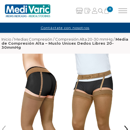
0
Carrito
Contáctate con nosotros
Inicio
/
Medias Compresión
/
Compresión Alta 20-30 mmHg
/
Media
No hay productos en el carrito.
de Compresión Alta – Muslo Unisex Dedos Libres 20-
30mmHg