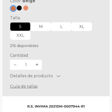
Color:
Beige
Talla:
S
M
L
XL
XXL
216 disponibles
Cantidad:
−
+
Detalles de producto
Tejido tramado para mayor durabilidad.
Guía de tallas
Fibras de excelente calidad, durabilidad y elongación que
garantizan su compresión.
Acabado antibacteriano que ayuda a controlar hongos y
bacterias generadas por el sudor.