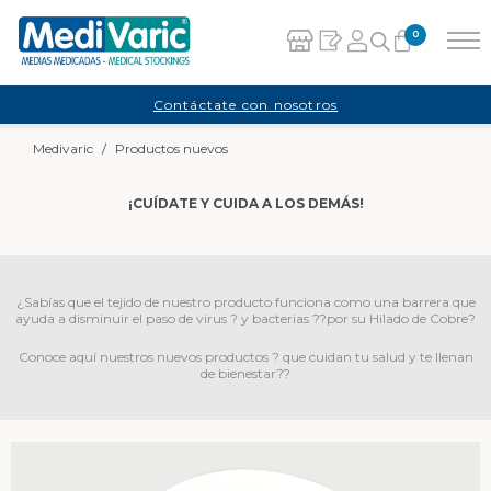
0
Carrito
Contáctate con nosotros
Medivaric
/
Productos nuevos
No hay productos en el carrito.
¡CUÍDATE Y CUIDA A LOS DEMÁS!
¿Sabías que el tejido de nuestro producto funciona como una barrera que
ayuda a disminuir el paso de virus
?
y bacterias
?
?
por su Hilado de Cobre?
Conoce aquí nuestros nuevos productos
?
que cuidan tu salud y te llenan
de bienestar
??