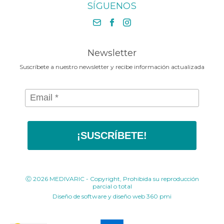
Medivaric en Colombia
SÍGUENOS
El cuidado que tu cuerpo
+57 1 430 3030
Contáctenos
necesita en la Media Maratónde
+57 318 675 8664
Bogotá 2025
contacto@medivaric.com.co
www.medivaric.com.co
Newsletter
Suscríbete a nuestro newsletter y recibe información actualizada
¡SUSCRÍBETE!
Ⓒ 2026 MEDIVARIC - Copyright, Prohibida su reproducción
parcial o total
Diseño de software y diseño web
360 pmi