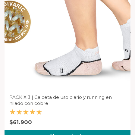
PACK X 3 | Calceta de uso diario y running en
hilado con cobre
Valorado
$
61.900
en
5.00
de
5