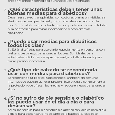
presión y brindar comodidad durante el uso prolongado.
¿Qué características deben tener unas
buenas medias para diabéticos?
Deben ser suaves, transpirables, con costuras planas o invisibles, sin
elásticos que marquen la piel y con materiales que reduzcan la
fricción. También es importante que no aprieten en exceso el tobillo
ni la pantorrilla para evitar incomodidad o problemas de
circulación.
¿Puedo usar medias para diabéticos
todos los días?
Sí. Están diseñadas para uso diario, especialmente en personas con
piel sensible o riesgo de lesiones en los pies. Son ideales para
actividades cotidianas, siempre que se elija la talla adecuada para
evitar presión innecesaria.
¿Qué tipo de calzado se recomienda
usar con medias para diabéticos?
Se recomienda utilizar calzado cómodo, amplio y sin costuras
internas que puedan generar presión. Esto ayuda a complementar
la protección que ofrecen las medias y reduce el riesgo de lesiones en
el pie.
¿Si no sufro de pie sensible o diabético
las puedo usar en el día a día o para
descansar?
Así es, las medias para pie sensible o diabético son ideales para el día
a día o para descansar, si no se sufre de la patología, los pies se