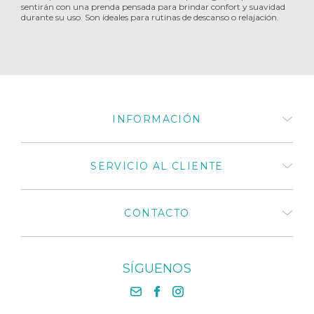
sentirán con una prenda pensada para brindar confort y suavidad
durante su uso. Son ideales para rutinas de descanso o relajación.
INFORMACIÓN
Quiénes somos
SERVICIO AL CLIENTE
¿Cómo comprar productos
Medivaric?
Términos y Condiciones
Preguntas frecuentes
CONTACTO
Políticas de privacidad
Mi cuenta
Políticas de cambios y
Mis compras
devoluciones 2025
Distribuidores autorizados
Catálogos de productos
+57 318 675 8664
Medivaric en Colombia
SÍGUENOS
El cuidado que tu cuerpo
+57 1 430 3030
Contáctenos
necesita en la Media Maratónde
+57 318 675 8664
Bogotá 2025
contacto@medivaric.com.co