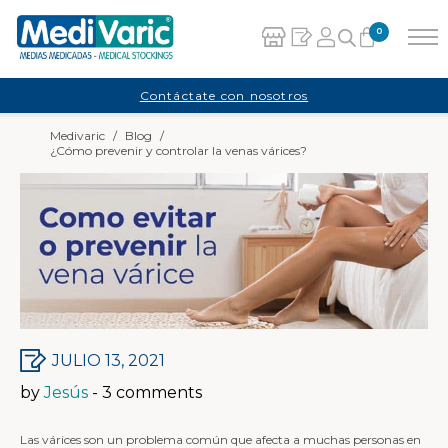
0
Carrito
Contáctate con nosotros
Medivaric
/
Blog
/
No hay productos en el carrito.
¿Cómo prevenir y controlar la venas várices?
JULIO 13, 2021
by
Jesús
- 3 comments
Las várices son un problema común que afecta a muchas personas en