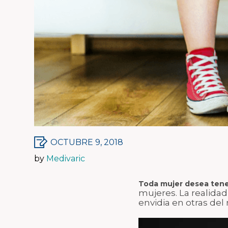
diario y running e
Medias de compresión con
Cobre
cremallera
Patrocinador: La c
Medias de compresión con
pacifico
hilado de cobre
Calzador para medias de
compresión
Crema Corporal Para Piernas
OCTUBRE 9, 2018
by
Medivaric
Toda mujer desea tener
mujeres. La realidad 
envidia en otras de