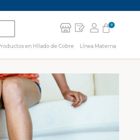
0
Carrito
roductos en HIlado de Cobre
Línea Materna
Crema Corporal Para Piernas
Leggins Materno con Hilado de
No hay productos en el carrito.
Cobre
Medias de Compresión
Deportiva
Camiseta para Lactancia con
Hilado de Cobre
Media para pie sensible – unisex
caña baja
Camisilla Tirantes Materna con
Hilado de Cobre
Media para pie sensible – unisex
al tobillo
Short Materno con Hilado de
Cobre
Calcetín Miracle Socks
Faja Mentonera