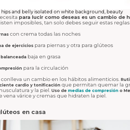
, hips and belly isolated on white background, beauty
necesita
para lucir como deseas es un cambio de h
xisten imposibles, tan solo debes seguir estas reglas
con crema todas las noches
rnas
para piernas y otra para glúteos
na de ejercicios
baja en grasa
 balanceada
para la circulación
ompresión
 conlleva un cambio en los hábitos alimenticios.
Ruti
que permitan quemar la gr
ciente cardio y tonificación
usculatura y la piel.
Uso de
medias de compresión
o Me
e vena várice y cremas que hidraten la piel.
glúteos en casa