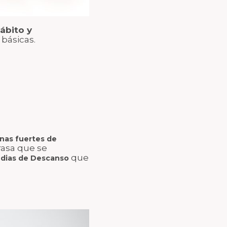
ábito y
 básicas.
nas fuertes de
asa que se
que
dias de Descanso