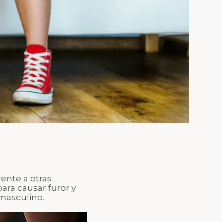
Top Brasier Regenerador
Antifaz Regenerador Contorno
de Ojos
Funda de Almohada
Regeneradora
Tapabocas Antifluidos Copper
Mask
Tapabocas Soft Copper Mask
rente a otras
para causar furor y
masculino.