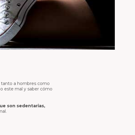
Top Brasier Regenerador
Antifaz Regenerador Contorno
de Ojos
Funda de Almohada
Regeneradora
Tapabocas Antifluidos Copper
Mask
Tapabocas Soft Copper Mask
a tanto a hombres como
ado este mal y saber cómo
ue son sedentarias,
mal.