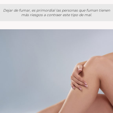
Dejar de fumar, es primordial las personas que fuman tienen
más riesgos a contraer este tipo de mal.