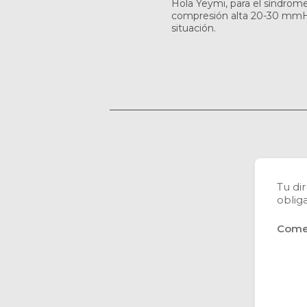
Hola Yeymi, para el síndro
compresión alta 20-30 mmHg
situación.
Tu di
oblig
Come