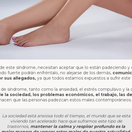
de este síndrome, necesitan aceptar que lo están padeciendo y 
ndo fuerte podrán enfréntalo, no alejarse de los demás,
comunica
r sus allegados,
ya que todos estamos expuestos a sufrir este 
o de síndrome, tanto como la ansiedad, el estrés compulsivo y la 
de la sociedad, los problemas económicos, el trabajo, las 
hacen que las personas padezcan estos males contemporáneos.
La sociedad está ansiosa todo el tiempo, el mundo que se esta
viviendo tan acelerado hace que suframos este tipo de
trastornos,
mantener la calma y respirar profundo es la
mejor manera de vencer estos males de nuestra actualidad.