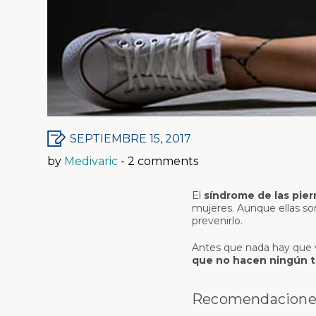
diario y running e
Medias de compresión con
Cobre
cremallera
Patrocinador: La c
Medias de compresión con
pacifico
hilado de cobre
Calzador para medias de
compresión
Crema Corporal Para Piernas
SEPTIEMBRE 15, 2017
by
Medivaric
- 2 comments
El
síndrome de las pier
mujeres. Aunque ellas so
prevenirlo.
Antes que nada hay que v
que no hacen ningún t
Recomendaciones 