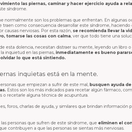
imiento las piernas, caminar y hacer ejercicio ayuda a rela
ste síndrome.
me normalmente son los problemas que enfrentan. En algunas oc
 que traen como consecuencia desarrollar este síndrome, haciendo
 causas nerviosas. Por esta razón,
se recomienda llevar la vi
vo, tomarse las cosas con calma
, ver que todo tiene una soluc
de esta dolencia, necesitan distraer su mente, leyendo un libro 
a inquietud en las piernas,
inmediatamente es bueno pararse 
olvidar lo que está sintiendo.
ernas inquietas está en la mente.
ersonas que empiezan a sufrir de este mal,
busquen ayuda de 
as.
Estos son los más indicados para recetar algún fármaco, co
cos o recetarle alguna técnica de acupuntura.
s, foros, charlas de ayuda, y similares que brindan información pa
las personas que sufren de este síndrome, que
eliminen el co
ue contribuyen a que las personas se sientas más nerviosas.