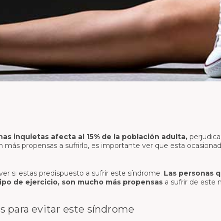
Brace de Rodilla con
n Hilado con
Brasier Postquirúrgico
Articulación Libre
Ajustable con Mangas
Tobillera Cerrada con Bandas
arrera del
Top Brasier Regenerador
en Espiral
Banda Estabilizadora de Busto
Tobillera Abierta Universal
Faja Postquirúrgica ajustable
Estabilizador de Tobillo
con tirantas con Hilado de
Cobre
Soporte para la fascitis plantar
Faja Postquirúrgica
Bidireccional ajustable con
tirantes
nas inquietas afecta al 15% de la población adulta,
perjudic
n más propensas a sufrirlo, es importante ver que esta ocasion
Tabla postquirúrgica con
Hilado de Cobre
er si estas predispuesto a sufrir este síndrome.
Las personas q
Faja Mentonera con Hilado de
ipo de ejercicio, son mucho más propensas
a sufrir de este 
Cobre
para evitar este síndrome