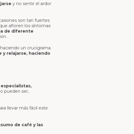
jarse
y no sentir el ardor
asiones son tan fuertes
 que afloren los síntomas
da de diferente
ión.
o haciendo un crucigrama.
y relajarse, haciendo
especialistas,
mo pueden ser,
ra llevar más fácil este
nsumo de café y las