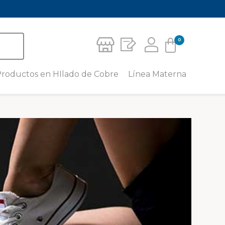
0
Carrito
roductos en HIlado de Cobre
Línea Materna
Crema Corporal Para Piernas
Leggins Materno con Hilado de
No hay productos en el carrito.
Cobre
Medias de Compresión
Deportiva
Camiseta para Lactancia con
Hilado de Cobre
Media para pie sensible – unisex
caña baja
Camisilla Tirantes Materna con
Hilado de Cobre
Media para pie sensible – unisex
al tobillo
Short Materno con Hilado de
Cobre
Calcetín Miracle Socks
Faja Mentonera