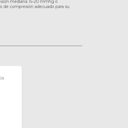
presión mediana 15-20 mmhg o
do de compresión adecuado para su
os