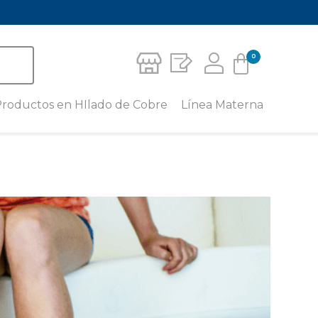
0
Carrito
roductos en HIlado de Cobre
Línea Materna
Crema Corporal Para Piernas
Leggins Materno con Hilado de
No hay productos en el carrito.
Cobre
Medias de Compresión
Deportiva
Camiseta para Lactancia con
Hilado de Cobre
Media para pie sensible – unisex
caña baja
Camisilla Tirantes Materna con
Hilado de Cobre
Media para pie sensible – unisex
al tobillo
Short Materno con Hilado de
Cobre
Calcetín Miracle Socks
Faja Mentonera