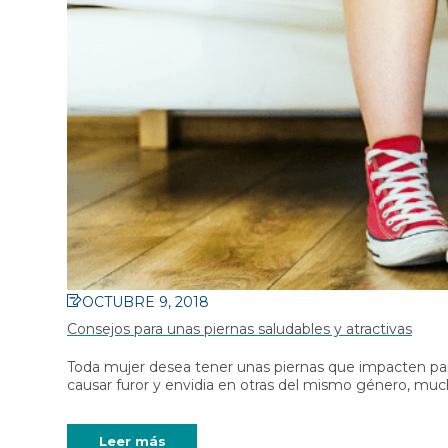
diario y running e
Medias de compresión con
Cobre
cremallera
Patrocinador: La c
Medias de compresión con
pacifico
hilado de cobre
Calzador para medias de
compresión
Crema Corporal Para Piernas
OCTUBRE 9, 2018
Consejos para unas piernas saludables y atractivas
Toda mujer desea tener unas piernas que impacten para l
causar furor y envidia en otras del mismo género, mu
Leer más