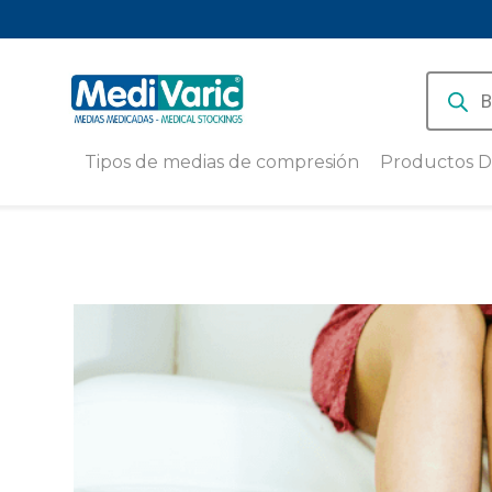
Produc
search
Tipos de medias de compresión
Productos D
Medias de compresión baja 8-15
Medias de Compre
mmHg
Deportiva con Hil
Medivaric 18-23
Medias de compresión media
15-20 mmHg
Pantorrillera de 
deportiva Unisex
Medias de compresión alta (20-
30 mmHg)
Medias de Compre
Deportiva Calcetí
Medias de Compresión
Antiembólicas
PACK X 3 | Calcet
diario y running e
Cobre
Medias de compresión
Deportivas
PACK X 3 | Tobille