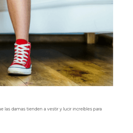
Top Brasier Regenerador
Antifaz Regenerador Contorno
de Ojos
Funda de Almohada
Regeneradora
Tapabocas Antifluidos Copper
Mask
Tapabocas Soft Copper Mask
 las damas tienden a vestir y lucir increíbles para