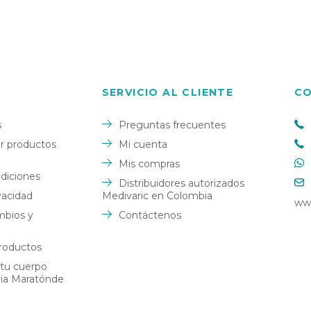
SERVICIO AL CLIENTE
C
s
Preguntas frecuentes
 productos
Mi cuenta
Mis compras
diciones
Distribuidores autorizados
ivacidad
Medivaric en Colombia
ww
mbios y
Contáctenos
roductos
 tu cuerpo
dia Maratónde