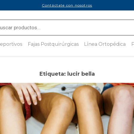
Contáctate con nosotros
ts
eportivos
Fajas Postquirúrgicas
Línea Ortopédica
P
sión
Tecnología Seamless
Soporte de Codo
ado de Cobre
 mmHg
Faja Postquirúrgica con
Brace de Muñeca
cremallera lateral
Etiqueta:
lucir bella
compresión
Anillo Subrotuliano
Faja Postquirúrgica con
Cremallera Frontal
Rodillera Abierta con Refuerzo
sión
Rotuliano
n Medivaric
Faja Postquirúrgica Ajustable
Estabilizador de Rodilla
a de uso
Faja Postquirúrgica Strapless
n Hilado con
Rodillera Cerrada con Bandas
Brasier Postquirúrgico
en Espiral
Ajustable
ra de uso