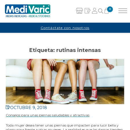
0
Carrito
Contáctate con nosotros
No hay productos en el carrito.
Etiqueta:
rutinas intensas
OCTUBRE 9, 2018
Consejos para unas piernas saludables y atractivas
Toda mujer desea tener unas piernas que impacten para lucir bella y
glamurosa frente a otras mujeres. La realidad es que las damas tienden