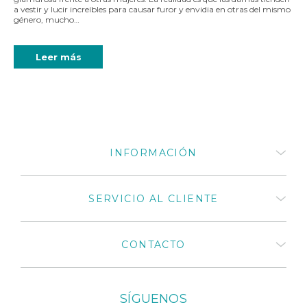
a vestir y lucir increíbles para causar furor y envidia en otras del mismo
género, mucho…
Leer más
INFORMACIÓN
Quiénes somos
SERVICIO AL CLIENTE
¿Cómo comprar productos
Medivaric?
Términos y Condiciones
Preguntas frecuentes
CONTACTO
Políticas de privacidad
Mi cuenta
Políticas de cambios y
Mis compras
devoluciones 2025
Distribuidores autorizados
Catálogos de productos
+57 318 675 8664
Medivaric en Colombia
SÍGUENOS
El cuidado que tu cuerpo
+57 1 430 3030
Contáctenos