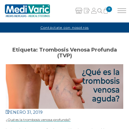
0
Carrito
Contáctate con nosotros
No hay productos en el carrito.
Etiqueta:
Trombosis Venosa Profunda
(TVP)
ENERO 31, 2019
¿Qué es la trombosis venosa profunda?