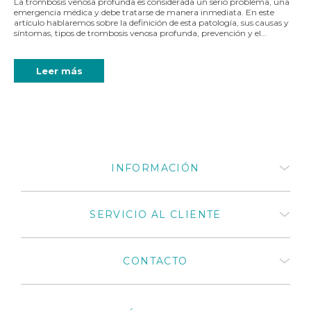
La trombosis venosa profunda es considerada un serio problema, una
emergencia médica y debe tratarse de manera inmediata. En este
artículo hablaremos sobre la definición de esta patología, sus causas y
síntomas, tipos de trombosis venosa profunda, prevención y el…
Leer más
INFORMACIÓN
Quiénes somos
SERVICIO AL CLIENTE
¿Cómo comprar productos
Medivaric?
Términos y Condiciones
Preguntas frecuentes
CONTACTO
Políticas de privacidad
Mi cuenta
Políticas de cambios y
Mis compras
devoluciones 2025
Distribuidores autorizados
Catálogos de productos
+57 318 675 8664
Medivaric en Colombia