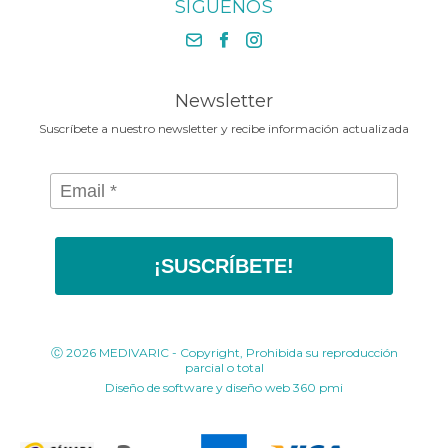
SÍGUENOS
El cuidado que tu cuerpo
+57 1 430 3030
Contáctenos
necesita en la Media Maratónde
+57 318 675 8664
Bogotá 2025
contacto@medivaric.com.co
www.medivaric.com.co
Newsletter
Suscríbete a nuestro newsletter y recibe información actualizada
¡SUSCRÍBETE!
Ⓒ 2026 MEDIVARIC - Copyright, Prohibida su reproducción
parcial o total
Diseño de software y diseño web
360 pmi